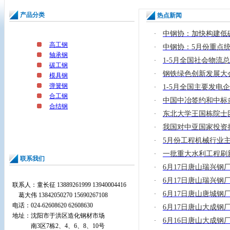
产品分类
热点新闻
中钢协：加快构建低
·
高工钢
中钢协：5月份重点
·
轴承钢
1-5月全国社会物流总
·
碳工钢
钢铁绿色创新发展大
·
模具钢
弹簧钢
1-5月全国主要发电
·
合工钢
中国中冶签约和中标
·
合结钢
东北大学王国栋院士
·
我国对中亚国家投资持
·
5月份工程机械行业
·
一批重大水利工程刷
·
联系我们
6月17日唐山瑞兴钢
·
6月17日唐山瑞兴钢
·
联系人：童长征 13889261999 13940004416
6月17日唐山唐城钢
·
葛大伟 13842050270 15690267108
电话：024-62608620 62608630
6月17日唐山大成钢
·
地址：
沈阳市于洪区造化钢材市场
6月16日唐山大成钢
·
南3区7栋2、4、6、8、10号