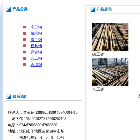
产品分类
产品展示
高工钢
轴承钢
碳工钢
模具钢
弹簧钢
碳工钢
合工钢
合结钢
合工钢
联系我们
联系人：童长征 13889261999 13940004416
葛大伟 13842050270 15690267108
电话：024-62608620 62608630
地址：
沈阳市于洪区造化钢材市场
南3区7栋2、4、6、8、10号