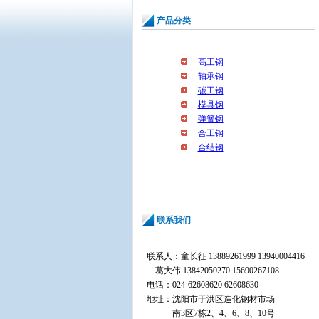
产品分类
高工钢
轴承钢
碳工钢
模具钢
弹簧钢
合工钢
合结钢
联系我们
联系人：童长征 13889261999 13940004416
葛大伟 13842050270 15690267108
电话：024-62608620 62608630
地址：
沈阳市于洪区造化钢材市场
南3区7栋2、4、6、8、10号